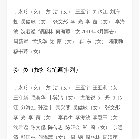
丁永玲（女） 方 洁（女） 王亚宁 刘传江 刘海
虹 吴健敏（女） 张文彤 李 光 李 茵（女） 李海
波 沈君谧 邹国林 何海蓉（女 2010年3月辞去）
周新斌 孟汉华 党 蓁（女） 崔 东（女） 程明刚
穆书芹（女）
委 员（按姓名笔画排列）
丁永玲（女） 方 洁（女） 王亚宁 王亚莉（女）
王守新 毛新华 韦翼鸿（女） 龙继锐 刘 丹 刘传
江 刘海虹 孙建十 吴兴斐 吴健敏（女） 张文彤
李 光 李 茵（女） 李春生 李海波 李慧玉（女）
沈君谧 陈文侃 陈传忠 陈旺金 郑 莉（女） 余运
清 邹国林 何海蓉（女） 周 钢 周冬林 周清萍