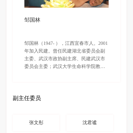
邹国林
邹国林（1947- ），江西宜春市人。2001
年加入民建。曾任民建湖北省委员会副
主委、武汉市政协副主席、民建武汉市
委员会主委；武汉大学生命科学院教
授、博士生导师；湖北省暨武汉生物物
理学会理事长、武大弘元公司董事、武
烟集团专家委员会副主任、湖北八峰药
化公司高级顾问、《氨基酸和生物资
副主任委员
源》杂志编委等职。
张文彤
沈君谧