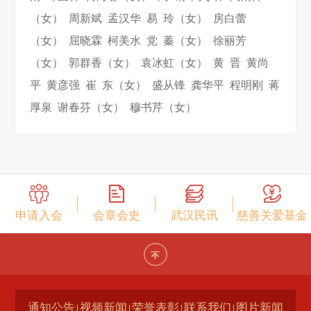
（女） 周新斌 孟汉华 易 玲（女） 房白蕾
（女） 屈晓霖 柯美水 党 蓁（女） 徐丽芳
（女） 郭群香（女） 袁冰虹（女） 黄 晋 黄尚
平 黄彦强 崔 东（女） 盛从锋 龚华平 程明刚 蒋
厚泉 谢春芬（女） 穆书芹（女）
申请入会
会章会史
武汉民讯
慈善关爱基金
通知公告
视频新闻
荣誉表彰
联系我们
图片新闻