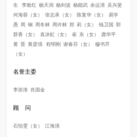
生 李敢红 杨天润 杨剑波 杨能武 余运清 吴兴斐
何海蓉（女） 张志承（女） 陈复华（女） 易学
愚 周 钢 周冬林 周许林 郑 莉（女） 钱卫国 郭
群香（女） 袁冰虹（女） 崔 东（女） 龚华平
黄 晋 黄彦强 程明刚 谢春芬（女） 穆书芹
（女）
名誉主委
李崇淮 肖国金
顾 问
石怡雯（女） 江海清