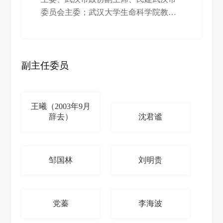
11月至2007年11月，全国工商联副主
委员会主委；武汉大学生命科学院教
席；2007年12月至2017年12月，民建中
授、博士生导师；湖北省暨武汉生物物
央副主席；2017年12月至2022年12月，
理学会理事长、武大弘元公司董事、武
民建中央常务副主席；2018年3月至今，
烟集团专家委员会副主任、湖北八峰药
全国政协副主席。2019年2月至今，中华
化公司高级顾问、《氨基酸和生物资
副主任委员
职业教育社副理事长。 曾任民建第六届
源》杂志编委等职。
中央委员、常委，第七届中央常委，第
九、十届中央副主席，第十一届中央常
务副主席；第四、五届湖北省委副主
王曦（2003年9月
辞去）
沈君谧
委，第七、八届武汉市委主委；第八、
十届全国政协委员，第九届全国政协常
委，第十一届全国人大常委会委员、内
务司法委员会副主任委员，第十二届全
邹国林
刘明贵
国人大常委会委员、财政金融委员会副
主任委员。 被授予“国家有突出贡献的中
青年专家”、“国家有突出贡献的留学归
党蓁
李海波
国人员”称号。享受国务院政府特殊津
贴。曾获国家“五个一工程”奖、孙冶方