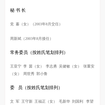
经济科学奖和省部级一等奖等国家级和
秘 书 长
省部级奖项10多项。主持近20多个国家
社会科学基金、国家自然科学基金研究
党 蓁（女）（2003年8月交任）
项目及国际合作项目，出版学术著作20
余部。获国家教委“跨世纪人才”、“中国
十大杰出青年”等荣誉称号，入选国
周新斌（2003年8月接任）
家“百千万人才工程”。两项提案被评为
全国政协优秀提案，近30个研究报告得
常务委员（按姓氏笔划排列）
到中央领导批示和肯定。2000年被评为
民建全国优秀会员。
王亚宁 李 茵（女） 李志勇 吴健敏（女） 张重安
（女） 周世秀 郭小鲁
委 员（按姓氏笔划排列）
文 军 王守新 王福正（女） 毛新华 刘国利 李望