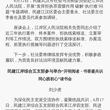
6月12日，民建武汉市社会与法制委员会赴江岸区
人民法院，开展“发挥拒执罪震慑作用 破解‘执行难’问
题”专题调研。民建江汉区委会主委童永、社法委主任
李春生及委员代表参加调研。
座谈会上，江岸区人民法院相关负责同志介绍了
近三年执行案件、终本案件、拒执线索移送、立案审
判等工作情况。双方围绕拒执线索移送标准、办案流
程、前置执行措施等问题进行了交流探讨。
下一步，社法委将继续发挥专业优势，积极参政
履职，为营造良好法治环境贡献民建力量。
民建江岸综合五支部参与举办
“开明阅读・书香凝共识
同心践初心”读书会
刘少虎
为深化民主党派交流协作，凝聚统战共识，6月17
日，民建江岸综合五支部联合民革江岸四支部、民进