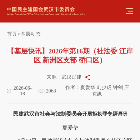
首页
基层动态
>
【基层快讯】2026年第16期（社法委 江岸
区 新洲区支部 硚口区）
来源：武汉民建
作者：夏爱华 刘少虎 钟剑 庄
2026-06-
2068
18
克纵
民建武汉市社会与法制委员会
开展拒执罪专题调研
夏爱华