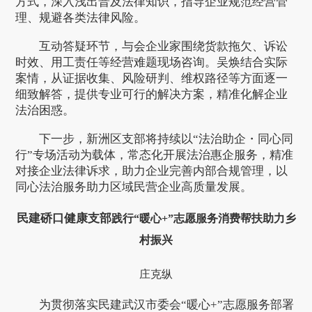
方式，深入浅出普及法律知识，指导企业规范经营管
理、规避各类法律风险。
互动答疑环节，与会企业家围绕货款拖欠、诉讼
时效、用工责任等经营难题现场咨询。吴焕结合实际
案情，从证据收集、风险研判、维权路径等方面逐一
细致解答，提供专业可行的解决方案，精准化解企业
法治困惑。
下一步，新洲区支部将持续以“法治助企・同心同
行”专场活动为载体，常态化开展法治惠企服务，精准
对接企业法律诉求，助力企业完善内部合规管理，以
同心法治服务助力区域民营企业高质量发展。
民建硚口健康支部
践行“暖心+”志愿服务
消费帮扶助力乡
村振兴
庄克纵
为贯彻落实民建武汉市委会“暖心+”志愿服务部署