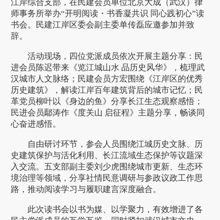
江岸综合支部，在民建会员单位北京大成（武汉）律
师事务所举办“开明阅读・书香凝共识 同心践初心”读
书会。民建江岸区委会副主委单传磊应邀参加并致
辞。
活动现场，四位党派成员依次开展主题分享：民
进会员陈迟带来《览江城山水 品历史风华》，梳理武
汉城市人文脉络；民建会员方宏围绕《江岸区的优秀
历史建筑》，解读江岸百年建筑背后的城市记忆；民
革党员柳叶以《身边的鱼》分享长江生态观察感悟；
民进会员鄢涛作《度关山 启征程》主题分享，畅谈同
心奋进感悟。
自由研讨环节，参会人员围绕江城历史文脉、历
史建筑保护与活化利用、长江流域生态保护等议题深
入交流。五支部副主委刘少虎围绕城市更新、生态环
境治理等领域，分享社情民意调研与参政议政工作思
路，推动阅读学习与履职建言深度融合。
此次读书会以书为媒、以学聚力，有效增进了各