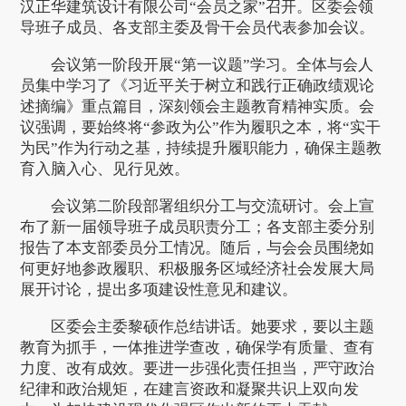
汉正华建筑设计有限公司“会员之家”召开。区委会领
导班子成员、各支部主委及骨干会员代表参加会议。
会议第一阶段开展“第一议题”学习。全体与会人
员集中学习了《习近平关于树立和践行正确政绩观论
述摘编》重点篇目，深刻领会主题教育精神实质。会
议强调，要始终将“参政为公”作为履职之本，将“实干
为民”作为行动之基，持续提升履职能力，确保主题教
育入脑入心、见行见效。
会议第二阶段部署组织分工与交流研讨。会上宣
布了新一届领导班子成员职责分工；各支部主委分别
报告了本支部委员分工情况。随后，与会会员围绕如
何更好地参政履职、积极服务区域经济社会发展大局
展开讨论，提出多项建设性意见和建议。
区委会主委黎硕作总结讲话。她要求，要以主题
教育为抓手，一体推进学查改，确保学有质量、查有
力度、改有成效。要进一步强化责任担当，严守政治
纪律和政治规矩，在建言资政和凝聚共识上双向发