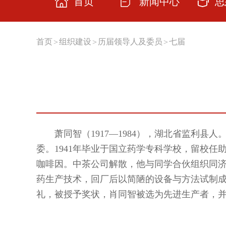
首页
新闻中心
思
思想
首页
组织建设
历届领导人及委员
七届
>
>
>
主题
学习
交流
云上
萧同智（1917—1984），湖北省监利
委。1941年毕业于国立药学专科学校，留校任
理论
咖啡因。中茶公司解散，他与同学合伙组织同济药
药生产技术，回厂后以简陋的设备与方法试制成功。19
礼，被授予奖状，肖同智被选为先进生产者，并