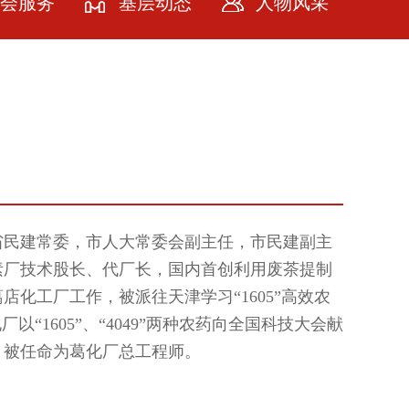
会服务
基层动态
人物风采
会服务
牌计划
务社会
务会员
员，省民建常委，市人大常委会副主任，市民建副主
南茶素厂技术股长、代厂长，国内首创利用废茶提制
化工厂工作，被派往天津学习“1605”高效农
以“1605”、“4049”两种农药向全国科技大会献
，被任命为葛化厂总工程师。