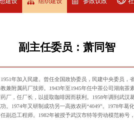
想建设
组织建设
参政议政
社
建设
民建武汉市委
参政议政
社
简介
教育
参政议政指南
品
历届领导人及
副主任委员：萧同智
资料
课题立项
服
委员
园地
提案选登
服
人大代表政协
委员名单
展厅
社情民意
县人。1951年加入民建。曾任全国政协委员，民建中央委
各级委员名单
助教兼附属药厂技师。1943年至1945年任中茶公司湖
研究
厂，任厂长，以提取咖啡因而获利。1958年调到武汉葛店
专委会建设
74年又研制成功另一高效农药“4049”。1978年葛化厂
会员之家
任副总工程师。1982年被授予武汉市特等劳动模范称号