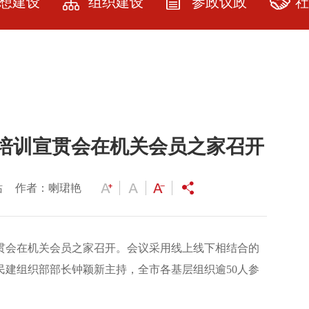
想建设
组织建设
参政议政
社
建设
民建武汉市委
参政议政
社
简介
教育
参政议政指南
品
历届领导人及
资料
课题立项
服
委员
培训宣贯会在机关会员之家召开
园地
提案选登
服
人大代表政协
委员名单
展厅
社情民意
站
作者：喇珺艳
各级委员名单
研究
专委会建设
宣贯会在机关会员之家召开。会议采用线上线下相结合的
会员之家
建组织部部长钟颖新主持，全市各基层组织逾50人参