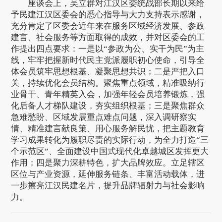
座谈会上，吴立群对江汉区委统战部长期以来给
予民建江汉区委会的悉心指导与大力支持表示感谢，
充分肯定了区委会近年来在服务区域经济发展、参政
建言、社会服务等方面取得的成效，并对区委会的工
作提出四点要求：一是以“参政为公、实干为民”为主
线，牢牢把握新时代民主党派履职初心使命，引导全
体会员筑牢思想根基、凝聚思想共识；二是严把入口
关，持续优化会员结构。聚焦重点领域，精准吸纳行
业骨干、青年精英入会，加强年轻会员培养锻炼，强
化后备人才梯队建设，夯实组织根基；三是聚焦群众
急难愁盼、区域发展重点难点问题，深入调研察实
情、精准建言献良策、用心服务解民忧，把主题教育
学习成果转化为履职尽责的实际行动，为全力打造“三
个示范区”、全面建设中国式现代化卓越城区发挥更大
作用；四是聚力深耕特色，扩大品牌效应。立足辖区
区位与产业资源，延伸服务链条、丰富活动载体，进
一步擦亮江汉民建名片，提升品牌辐射力与社会影响
力。