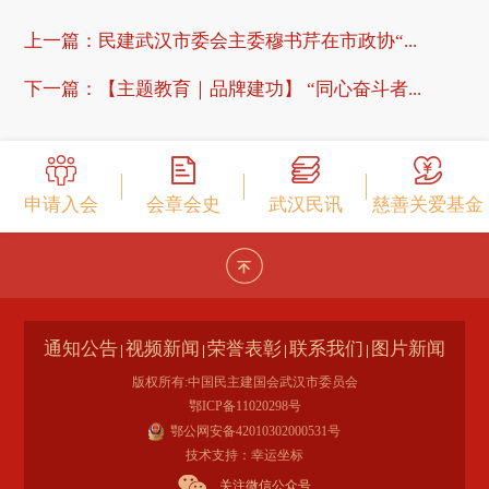
上一篇：
民建武汉市委会主委穆书芹在市政协“...
下一篇：
【主题教育｜品牌建功】 “同心奋斗者...
申请入会
会章会史
武汉民讯
慈善关爱基金
通知公告
视频新闻
荣誉表彰
联系我们
图片新闻
版权所有:中国民主建国会武汉市委员会
鄂ICP备11020298号
鄂公网安备42010302000531号
技术支持：幸运坐标
关注微信公众号