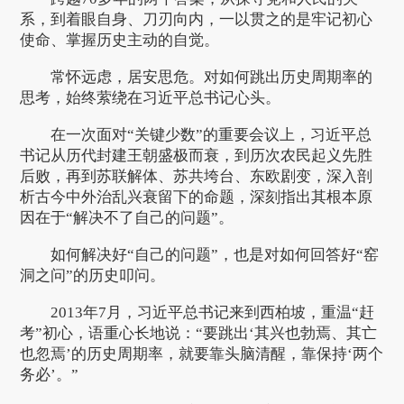
系，到着眼自身、刀刃向内，一以贯之的是牢记初心
使命、掌握历史主动的自觉。
常怀远虑，居安思危。对如何跳出历史周期率的
思考，始终萦绕在习近平总书记心头。
在一次面对“关键少数”的重要会议上，习近平总
书记从历代封建王朝盛极而衰，到历次农民起义先胜
后败，再到苏联解体、苏共垮台、东欧剧变，深入剖
析古今中外治乱兴衰留下的命题，深刻指出其根本原
因在于“解决不了自己的问题”。
如何解决好“自己的问题”，也是对如何回答好“窑
洞之问”的历史叩问。
2013年7月，习近平总书记来到西柏坡，重温“赶
考”初心，语重心长地说：“要跳出‘其兴也勃焉、其亡
也忽焉’的历史周期率，就要靠头脑清醒，靠保持‘两个
务必’。”