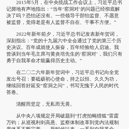
2015年5月，在中央统战工作会议上，习近平总书
记掷地有声地指出：“当年‘窑洞对’的问题已经彻底解
决了吗？恐怕还没有。一些领导干部怕监督、不愿意
被监督，觉得老是有人监督不自在、干事不方便。”
2022年新年前夕，习近平总书记发表新年贺词，
深刻指出：“党的十九届六中全会通过了党的第三个历
史决议。百年成就使人振奋，百年经验给人启迪。我
曾谈到当年毛主席与黄炎培先生的‘窑洞对’，我们只有
勇于自我革命才能赢得历史主动。”
在二〇二六年新年贺词中，习近平总书记向全党
发出号召：要砥砺初心使命，持之以恒、久久为功，
继续回答好延安“窑洞之问”，书写无愧于人民的时代
答卷。
清醒而坚定，无私而无畏。
从中央八项规定开局破题到“打虎拍蝇猎狐”雷霆
万钧；从巡视利剑高悬、监察体制改革到党内法规制