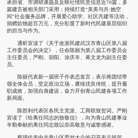
承担省、市调研课题及反映社情民意信息近70篇，多
篇建言被相关部门采用；持续打造“美美与共·她空
间”社会服务品牌，开展爱心助学、社区共建等活动，
捐赠款物超百万元，充分彰显了新时代民建基层组织
的担当与作为。
通昕宣读了《关于改派民建武汉市青山区第八届
工作委员会的决定》，任命陈丽为第八届工作委员会
主任委员，严刚、胡阳、涂庆丰、蒋文龙为副主任委
员。
陈丽代表新一届班子作表态发言，表示将团结带
领全体会员，坚定政治立场，赓续优良传统，提升履
职成效，加强自身建设，奋力开创青山民建各项工作
新局面。
陈胜利代表区各民主党派、工商联致贺词。严刚
宣读了《给离任同志的致敬信》，向为青山民建事业
辛勤奉献的离任同志致以崇高敬意与诚挚感谢。
蔡瑾代表中共青山区委对大会的召开表示祝贺，